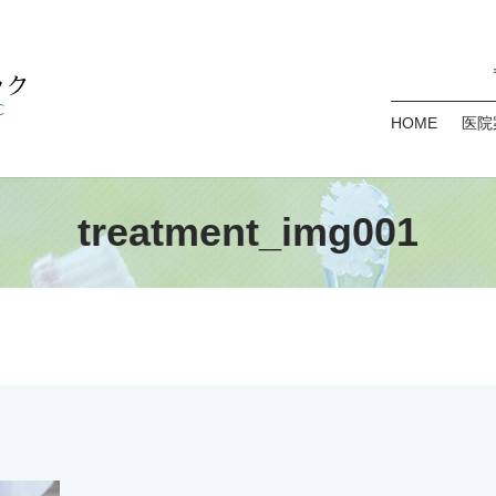
HOME
医院
treatment_img001